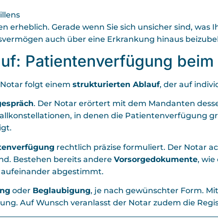
llens
ken erheblich. Gerade wenn Sie sich unsicher sind, was I
ngsvermögen auch über eine Erkrankung hinaus beizube
f: Patientenverfügung beim
 Notar folgt einem
strukturierten Ablauf
, der auf indiv
gespräch
. Der Notar erörtert mit dem Mandanten dess
konstellationen, in denen die Patientenverfügung gre
gt.
ntenverfügung
rechtlich präzise formuliert. Der Notar a
ind. Bestehen bereits andere
Vorsorgedokumente
, wie
h aufeinander abgestimmt.
ung
oder
Beglaubigung
, je nach gewünschter Form. Mit
rung. Auf Wunsch veranlasst der Notar zudem die Regi