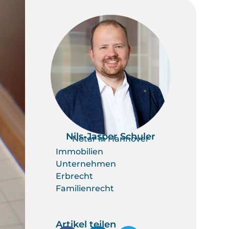
Nils-Jasper Schuler
Notar in Hannover
Immobilien
Unternehmen
Erbrecht
Familienrecht
Artikel teilen