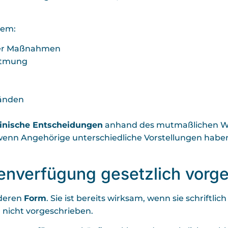
rem:
der Maßnahmen
atmung
tänden
inische Entscheidungen
anhand des mutmaßlichen Wil
 wenn Angehörige unterschiedliche Vorstellungen habe
entenverfügung gesetzlich vor
nderen
Form
. Sie ist bereits wirksam, wenn sie schrift
h nicht vorgeschrieben.