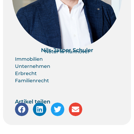
Nils-Jasper Schuler
Notar in Hannover
Immobilien
Unternehmen
Erbrecht
Familienrecht
Artikel teilen